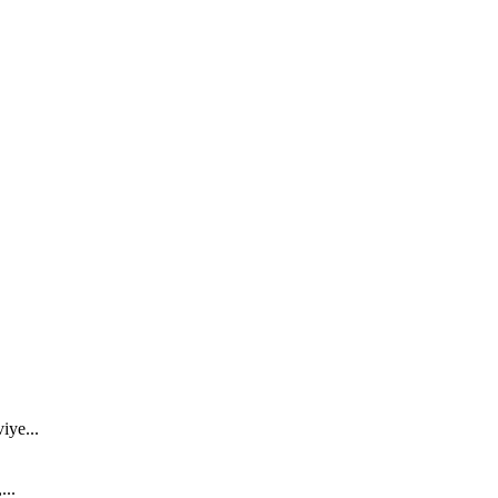
iye...
...