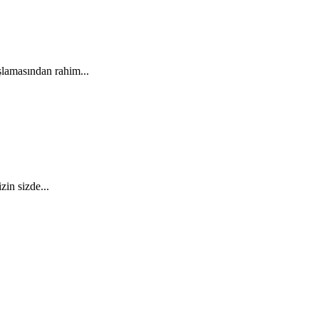
amasından rahim...
n sizde...