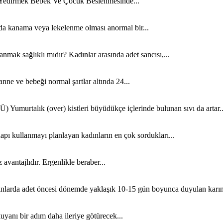
 Yedirmek Bebek Ve Çocuk Beslenmesinde...
da kanama veya lekelenme olması anormal bir...
anmak sağlıklı mıdır? Kadınlar arasında adet sancısı,...
e ve bebeği normal şartlar altında 24...
k (over) kistleri büyüdükçe içlerinde bulunan sıvı da artar..
anmayı planlayan kadınların en çok sordukları...
vantajlıdır. Ergenlikle beraber...
t öncesi dönemde yaklaşık 10-15 gün boyunca duyulan karın.
uyanı bir adım daha ileriye götürecek...