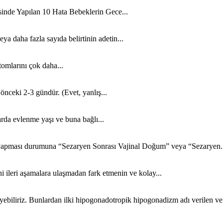
de Yapılan 10 Hata Bebeklerin Gece...
ya daha fazla sayıda belirtinin adetin...
tomlarını çok daha...
nceki 2-3 gündür. (Evet, yanlış...
rda evlenme yaşı ve buna bağlı...
 yapması durumuna “Sezaryen Sonrası Vajinal Doğum” veya “Sezaryen.
ni ileri aşamalara ulaşmadan fark etmenin ve kolay...
biliriz. Bunlardan ilki hipogonadotropik hipogonadizm adı verilen ve.