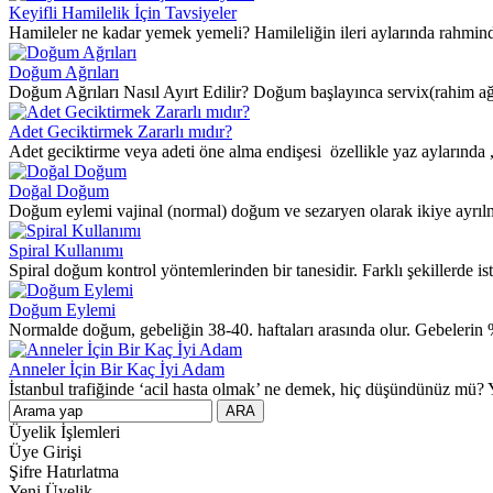
Keyifli Hamilelik İçin Tavsiyeler
Hamileler ne kadar yemek yemeli? Hamileliğin ileri aylarında rahmin
Doğum Ağrıları
Doğum Ağrıları Nasıl Ayırt Edilir? Doğum başlayınca servix(rahim ağzı
Adet Geciktirmek Zararlı mıdır?
Adet geciktirme veya adeti öne alma endişesi özellikle yaz aylarında 
Doğal Doğum
Doğum eylemi vajinal (normal) doğum ve sezaryen olarak ikiye ayrılmak
Spiral Kullanımı
Spiral doğum kontrol yöntemlerinden bir tanesidir. Farklı şekillerde i
Doğum Eylemi
Normalde doğum, gebeliğin 38-40. haftaları arasında olur. Gebelerin 
Anneler İçin Bir Kaç İyi Adam
İstanbul trafiğinde ‘acil hasta olmak’ ne demek, hiç düşündünüz mü? 
Üyelik İşlemleri
Üye Girişi
Şifre Hatırlatma
Yeni Üyelik