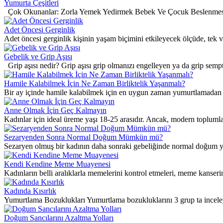
Yumurta Çeşitleri
Çok Okunanlar: Zorla Yemek Yedirmek Bebek Ve Çocuk Beslenmesin
Adet Öncesi Gerginlik
Adet öncesi gerginlik kişinin yaşam biçimini etkileyecek ölçüde, tek ve
Gebelik ve Grip Aşısı
Grip aşısı nedir? Grip aşısı grip olmanızı engelleyen ya da grip semp
Hamile Kalabilmek İçin Ne Zaman Birliktelik Yaşanmalı?
Bir ay içinde hamile kalabilmek için en uygun zaman yumurtlamadan ö
Anne Olmak İçin Geç Kalmayın
Kadınlar için ideal üreme yaşı 18-25 arasıdır. Ancak, modern toplumla
Sezaryenden Sonra Normal Doğum Mümkün mü?
Sezaryen olmuş bir kadının daha sonraki gebeliğinde normal doğum
Kendi Kendine Meme Muayenesi
Kadınların belli aralıklarla memelerini kontrol etmeleri, meme kanseri
Kadında Kısırlık
Yumurtlama Bozuklukları Yumurtlama bozukluklarını 3 grup ta inceleye
Doğum Sancılarını Azaltma Yolları