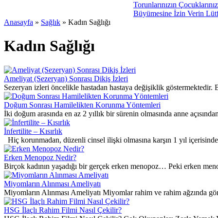
Torunlarınızın Çocuklarınızı
Büyümesine İzin Verin Lüt
Anasayfa
»
Sağlık
»
Kadın Sağlığı
Kadın Sağlığı
Ameliyat (Sezeryan) Sonrası Dikiş İzleri
Sezeryan izleri öncelikle hastadan hastaya değişiklik göstermektedir. Bu 
Doğum Sonrası Hamilelikten Korunma Yöntemleri
İki doğum arasında en az 2 yıllık bir sürenin olmasında anne açısından
İnfertilite – Kısırlık
Hiç korunmadan, düzenli cinsel ilişki olmasına karşın 1 yıl içerisinde 
Erken Menopoz Nedir?
Birçok kadının yaşadığı bir gerçek erken menopoz… Peki erken menop
Miyomların Alınması Ameliyatı
Miyomların Alınması Ameliyatı Miyomlar rahim ve rahim ağzında gör
HSG İlaçlı Rahim Filmi Nasıl Çekilir?