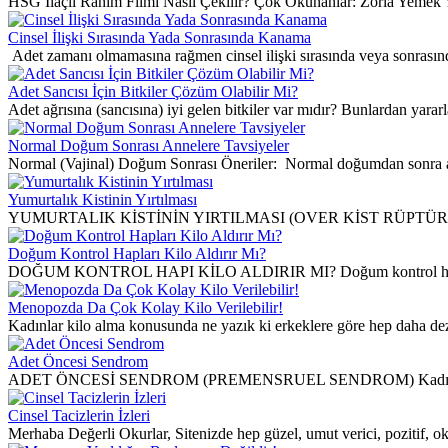
HSG İlaçlı Rahim Filmi Nasıl Çekilir? Çok Okunanlar: Zorla Yemek
Cinsel İlişki Sırasında Yada Sonrasında Kanama
Adet zamanı olmamasına rağmen cinsel ilişki sırasında veya sonrasın
Adet Sancısı İçin Bitkiler Çözüm Olabilir Mi?
Adet ağrısına (sancısına) iyi gelen bitkiler var mıdır? Bunlardan yararl
Normal Doğum Sonrası Annelere Tavsiyeler
Normal (Vajinal) Doğum Sonrası Öneriler: Normal doğumdan sonra ann
Yumurtalık Kistinin Yırtılması
YUMURTALIK KİSTİNİN YIRTILMASI (OVER KİST RÜPTÜRÜ) Yumurtalı
Doğum Kontrol Hapları Kilo Aldırır Mı?
DOĞUM KONTROL HAPI KİLO ALDIRIR MI? Doğum kontrol hapı kull
Menopozda Da Çok Kolay Kilo Verilebilir!
Kadınlar kilo alma konusunda ne yazık ki erkeklere göre hep daha dez a
Adet Öncesi Sendrom
ADET ÖNCESİ SENDROM (PREMENSRUEL SENDROM) Kadınlarda ade
Cinsel Tacizlerin İzleri
Merhaba Değerli Okurlar, Sitenizde hep güzel, umut verici, pozitif, ok