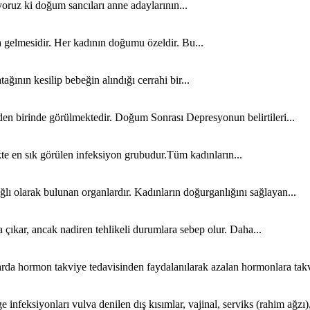
ruz ki doğum sancıları anne adaylarının...
gelmesidir. Her kadının doğumu özeldir. Bu...
ının kesilip bebeğin alındığı cerrahi bir...
en birinde görülmektedir. Doğum Sonrası Depresyonun belirtileri...
kte en sık görülen infeksiyon grubudur.Tüm kadınların...
lı olarak bulunan organlardır. Kadınların doğurganlığını sağlayan...
çıkar, ancak nadiren tehlikeli durumlara sebep olur. Daha...
larda hormon takviye tedavisinden faydalanılarak azalan hormonlara takv
nları vulva denilen dış kısımlar, vajinal, serviks (rahim ağzı),