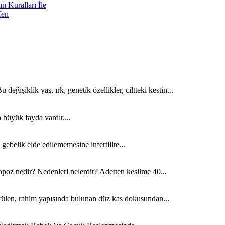
n Kuralları İle
fen
değişiklik yaş, ırk, genetik özellikler, ciltteki kestin...
 büyük fayda vardır....
gebelik elde edilememesine infertilite...
oz nedir? Nedenleri nelerdir? Adetten kesilme 40...
ülen, rahim yapısında bulunan düz kas dokusundan...