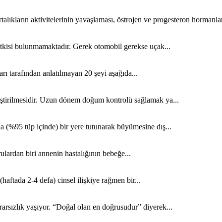
lıkların aktivitelerinin yavaşlaması, östrojen ve progesteron hormanlar
 etkisi bulunmamaktadır. Gerek otomobil gerekse uçak...
rı tarafından anlatılmayan 20 şeyi aşağıda...
leştirilmesidir. Uzun dönem doğum kontrolü sağlamak ya...
 tüp içinde) bir yere tutunarak büyümesine dış...
ulardan biri annenin hastalığının bebeğe...
haftada 2-4 defa) cinsel ilişkiye rağmen bir...
sızlık yaşıyor. “Doğal olan en doğrusudur” diyerek...