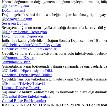
Normal doğumun en doğal yöntem olduğunu söyleyip dursak da, biliyo
Doğum Eylemi
Doğum gebelik süresi dolunca bebeğin doğum kanalına girip dünyaya 
Sezaryen Doğum
Sezaryen; doğumun normal yolla olmadığı durumlarda karın ve döl yatağ
Doğum Sonrası Depresyon
İntiharlara kadar götürebilen, Doğum Sonrası Depresyon her 10 anned
Gebelik ve İdrar Yolu Enfeksiyonları
Gebelik ve İdrar Yolu Enfeksiyonları İdrar yolu infeksiyonları gebeli
Yumurtalık Kistleri
Yumurtalıklar karın boşluğunda, rahmin yanlarında ve ona bağlarla bağ
Gebelikte Hipertansiyona Dikkat
Gebelikte tansiyon yükselmesi tüm gebeliklerin %5-10’unda karşımıza 
Hormon Takviye Tedavisi
Yaşlanma ile birlikte kadınlarda dişilik hormonlarının azaldığı durum
Genital Bölge Enfeksiyonları
KADIN GENİTAL SİSTEMİNİN İNFEKSİYONLARI Genital bölge infeksiyo