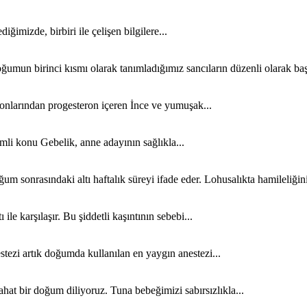
diğimizde, birbiri ile çelişen bilgilere...
ci kısmı olarak tanımladığımız sancıların düzenli olarak başl
rmonlarından progesteron içeren İnce ve yumuşak...
mli konu Gebelik, anne adayının sağlıkla...
aki altı haftalık süreyi ifade eder. Lohusalıkta hamileliğinizi
ile karşılaşır. Bu şiddetli kaşıntının sebebi...
ezi artık doğumda kullanılan en yaygın anestezi...
hat bir doğum diliyoruz. Tuna bebeğimizi sabırsızlıkla...