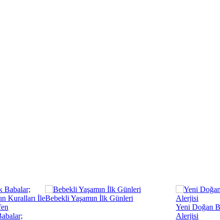
Bebekli Yaşamın İlk Günleri
Yeni Doğan B
abalar;
Alerjisi