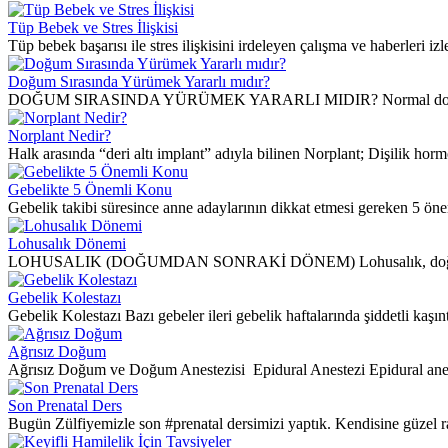
Tüp Bebek ve Stres İlişkisi
Tüp bebek başarısı ile stres ilişkisini irdeleyen çalışma ve haberleri izle
Doğum Sırasında Yürümek Yararlı mıdır?
DOĞUM SIRASINDA YÜRÜMEK YARARLI MIDIR? Normal doğumun birin
Norplant Nedir?
Halk arasında “deri altı implant” adıyla bilinen Norplant; Dişilik ho
Gebelikte 5 Önemli Konu
Gebelik takibi süresince anne adaylarının dikkat etmesi gereken 5 öne
Lohusalık Dönemi
LOHUSALIK (DOĞUMDAN SONRAKİ DÖNEM) Lohusalık, doğum sonrasınd
Gebelik Kolestazı
Gebelik Kolestazı Bazı gebeler ileri gebelik haftalarında şiddetli kaşıntı 
Ağrısız Doğum
Ağrısız Doğum ve Doğum Anestezisi Epidural Anestezi Epidural anest
Son Prenatal Ders
Bugün Zülfiyemizle son #prenatal dersimizi yaptık. Kendisine güzel ra