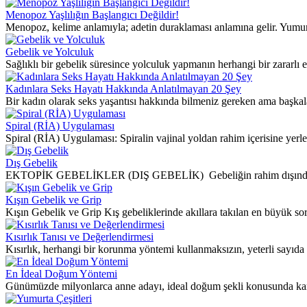
Menopoz Yaşlılığın Başlangıcı Değildir!
Menopoz, kelime anlamıyla; adetin duraklaması anlamına gelir. Yumurta
Gebelik ve Yolculuk
Sağlıklı bir gebelik süresince yolculuk yapmanın herhangi bir zararlı
Kadınlara Seks Hayatı Hakkında Anlatılmayan 20 Şey
Bir kadın olarak seks yaşantısı hakkında bilmeniz gereken ama başkala
Spiral (RİA) Uygulaması
Spiral (RİA) Uygulaması: Spiralin vajinal yoldan rahim içerisine yer
Dış Gebelik
EKTOPİK GEBELİKLER (DIŞ GEBELİK) Gebeliğin rahim dışında (%95
Kışın Gebelik ve Grip
Kışın Gebelik ve Grip Kış gebeliklerinde akıllara takılan en büyük sor
Kısırlık Tanısı ve Değerlendirmesi
Kısırlık, herhangi bir korunma yöntemi kullanmaksızın, yeterli sayıda (
En İdeal Doğum Yöntemi
Günümüzde milyonlarca anne adayı, ideal doğum şekli konusunda karar