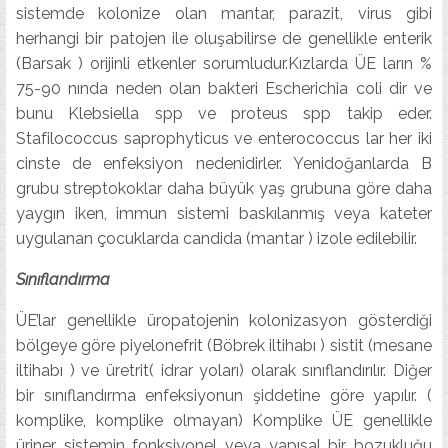
sistemde kolonize olan mantar, parazit, virus gibi
herhangi bir patojen ile oluşabilirse de genellikle enterik
(Barsak ) orijinli etkenler sorumludur.Kızlarda ÜE ların %
75-90 nında neden olan bakteri Escherichia coli dir ve
bunu Klebsiella spp ve proteus spp takip eder.
Stafilococcus saprophyticus ve enterococcus lar her iki
cinste de enfeksiyon nedenidirler. Yenidoğanlarda B
grubu streptokoklar daha büyük yaş grubuna göre daha
yaygın iken, immun sistemi baskılanmış veya kateter
uygulanan çocuklarda candida (mantar ) izole edilebilir.
Sınıflandırma
ÜE’lar genellikle üropatojenin kolonizasyon gösterdiği
bölgeye göre piyelonefrit (Böbrek iltihabı ) sistit (mesane
iltihabı ) ve üretrit( idrar yoları) olarak sınıflandırılır. Diğer
bir sınıflandırma enfeksiyonun şiddetine göre yapılır. (
komplike, komplike olmayan) Komplike ÜE genellikle
üriner sistemin fonksiyonel veya yapısal bir bozukluğu