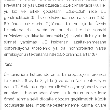
Prevalans bir yaş üzeri kızlarda %8.1’e çıkmaktadır (5). Her
yıl kız ve erkek çocukların %2.4-%2.8’ inde ÜE
görülmektedir (6). İlk enfeksiyondan sonra kızların %60-
80 ’ında, erkeklerin %30’unda bir yıl içinde ÜE’nin
tekrarlama riski vardır. Ve bu risk her bir sonraki
enfeksiyon için ikiye katlanacaktır.(7) Hayatın ilk bir yılında
sünnet yapılması ÜE insidansını azaltırken,mesane
disfonksiyonu (nörojenik ya da nonnörojenik) varsa
enfeksiyonun tekrarlama riski %60 oranında artar (8).
Tanı:
ÜE tanısı idrar kültüründe en az bir üropatojenin üremesi
ile konulur. 6 ayda 2, yılda 3 ve daha fazla enfeksiyon
varsa TÜE olarak değerlendirilir.Enfeksiyon şüphesi varsa
antibiyotik başlamadan önce klinik durumun ve idrar
örneği alınma şekli dikkatle gözden geçirilmelidir. Küçük
çocuklarda ateş, irritabilite,beslenememe, kusma, diyare