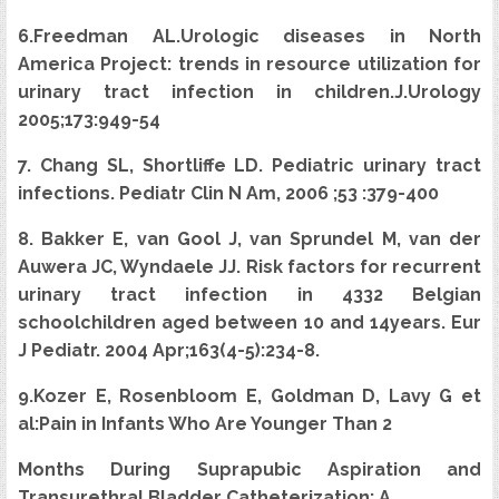
6.Freedman AL.Urologic diseases in North
America Project: trends in resource utilization for
urinary tract infection in children.J.Urology
2005;173:949-54
7. Chang SL, Shortliffe LD. Pediatric urinary tract
infections. Pediatr Clin N Am, 2006 ;53 :379-400
8. Bakker E, van Gool J, van Sprundel M, van der
Auwera JC, Wyndaele JJ. Risk factors for recurrent
urinary tract infection in 4332 Belgian
schoolchildren aged between 10 and 14years. Eur
J Pediatr. 2004 Apr;163(4-5):234-8.
9.Kozer E, Rosenbloom E, Goldman D, Lavy G et
al:Pain in Infants Who Are Younger Than 2
Months During Suprapubic Aspiration and
Transurethral Bladder Catheterization: A