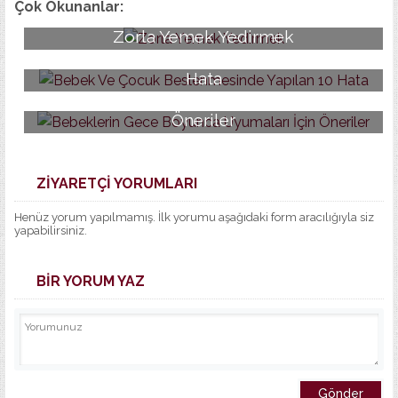
Çok Okunanlar:
Zorla Yemek Yedirmek
Bebek Ve Çocuk Beslenmesinde Yapılan 10
Hata
Bebeklerin Gece Boyunca Uyumaları İçin
Öneriler
ZİYARETÇİ YORUMLARI
Henüz yorum yapılmamış. İlk yorumu aşağıdaki form aracılığıyla siz
yapabilirsiniz.
BİR YORUM YAZ