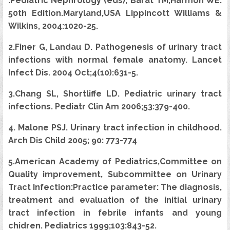
.Pediatric Nephrology (eds), Barat TM,Harmon WE.
50th Edition.Maryland,USA Lippincott Williams &
Wilkins, 2004:1020-25.
2.Finer G, Landau D. Pathogenesis of urinary tract
infections with normal female anatomy. Lancet
Infect Dis. 2004 Oct;4(10):631-5.
3.Chang SL, Shortliffe LD. Pediatric urinary tract
infections. Pediatr Clin Am 2006;53:379-400.
4. Malone PSJ. Urinary tract infection in childhood.
Arch Dis Child 2005; 90: 773-774
5.American Academy of Pediatrics,Committee on
Quality improvement, Subcommittee on Urinary
Tract Infection:Practice parameter: The diagnosis,
treatment and evaluation of the initial urinary
tract infection in febrile infants and young
chidren. Pediatrics 1999;103:843-52.