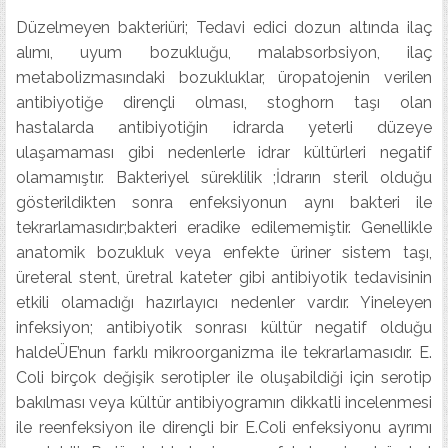
Düzelmeyen bakteriüri; Tedavi edici dozun altında ilaç
alımı, uyum bozukluğu, malabsorbsiyon, ilaç
metabolizmasındaki bozukluklar, üropatojenin verilen
antibiyotiğe dirençli olması, stoghorn taşı olan
hastalarda antibiyotiğin idrarda yeterli düzeye
ulaşamaması gibi nedenlerle idrar kültürleri negatif
olamamıştır. Bakteriyel süreklilik ;İdrarın steril olduğu
gösterildikten sonra enfeksiyonun aynı bakteri ile
tekrarlamasıdır;bakteri eradike edilememiştir. Genellikle
anatomik bozukluk veya enfekte üriner sistem taşı,
üreteral stent, üretral kateter gibi antibiyotik tedavisinin
etkili olamadığı hazırlayıcı nedenler vardır. Yineleyen
infeksiyon; antibiyotik sonrası kültür negatif olduğu
haldeÜE’nun farklı mikroorganizma ile tekrarlamasıdır. E.
Coli birçok değişik serotipler ile oluşabildiği için serotip
bakılması veya kültür antibiyogramın dikkatli incelenmesi
ile reenfeksiyon ile dirençli bir E.Coli enfeksiyonu ayrımı