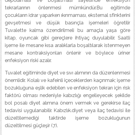
depolaması ve boşaltması sayesinde enfeksiyon
tekrarlarının önlenmesi mümkündür.Bu eğitimde
çocukların idrar yaparken ıkınmaması, eksternal sfinkterini
gevşetmesi ve düşük basınçla işemeleri öğretilir
Tuvalette kalma özendirilmeli bu amaçla yaşa göre
kitap, oyuncak gibi gereçlere ihtiyaç duyulabilir. Saatli
işeme ile mesane kısa aralıklarla boşaltılarak istenmeyen
mesane kontraksiyonları önlenir ve böylece üriner
enfeksiyon riski azalır.
Tuvalet eğitiminde diyet ve sıvı alımının da düzenlenmesi
önemlidir. Kolalı ve kafeinli içeceklerden kaçınmak; işeme
bozukluğuna eşlik edebilen ve enfeksiyon tekrarı için risk
faktörü olması nedeniyle kabızlığı engelleyecek şekilde
bol posalı diyet alımına önem vermek ve gerekirse ilaç
tedavisi uygulanabilir. Kabızlık.diyet veya ilaç tedavisi ile
düzeltilemediği taktirde işeme bozukluğunun
düzeltilmesi güçleşir (7).