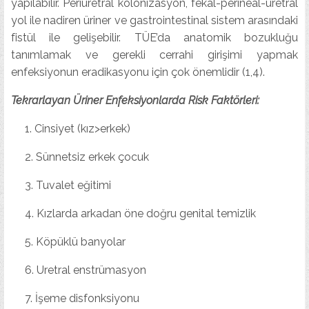
yapılabilir. Periüretral kolonizasyon, fekal-perineal-üretral
yol ile nadiren üriner ve gastrointestinal sistem arasındaki
fistül ile gelişebilir. TÜE’da anatomik bozukluğu
tanımlamak ve gerekli cerrahi girişimi yapmak
enfeksiyonun eradikasyonu için çok önemlidir (1,4).
Tekrarlayan Üriner Enfeksiyonlarda Risk Faktörleri:
Cinsiyet (kız>erkek)
Sünnetsiz erkek çocuk
Tuvalet eğitimi
Kızlarda arkadan öne doğru genital temizlik
Köpüklü banyolar
Uretral enstrümasyon
İşeme disfonksiyonu