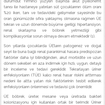
durumdur. Yirminci yüzyılın başında akut pyelonefrit
tanısı ile hastaneye yatırılan süt çocuklarının ölüm oranı
%20 iken, tanı ve tedavideki gelişmeler sayesinde bu
oran günümüzde sıfıra yaklaşmış olmasına rağmen ÜE
tekrarı ve uzun dönemde büyüme geriliği, hipertansiyon,
renal skarlaşma ve böbrek yetmezliği gibi
komplikasyonlar sorun olmaya devam etmektedir (1).
Son yıllarda çocuklarda ÜE’ların patogenez ve doğal
seyri ile buna bağlı renal parankimal hasara predispozan
faktörler daha iyi bilindiğinden, akut morbidite ve uzun
dönem sekelleri en aza indirmek için hızlı, uygun, detaylı
bir inceleme ve tedavi gereklidir. Tekrarlayan üriner
enfeksiyonların (TÜE) kalıcı renal hasar riskini arttırması
nedeni ile altta yatan risk faktörlerinin tesbit edilerek
enfeksiyonların önlenmesi ve tedavisi çok önemlidir.
ÜE böbrek, üreter, mesane veya üretrada bakteri
kolonizasyonu için kullanılan ortak bir terimdir. Üriner