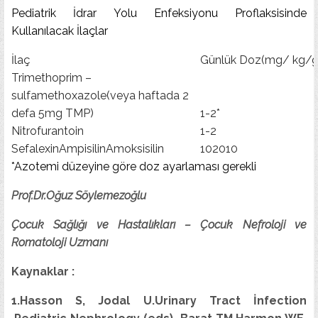
Pediatrik İdrar Yolu Enfeksiyonu Proflaksisinde
Kullanılacak İlaçlar
İlaç
Günlük Doz(mg/ kg/g
Trimethoprim –
sulfamethoxazole(veya haftada 2
defa 5mg TMP)
1-2*
Nitrofurantoin
1-2
SefalexinAmpisilinAmoksisilin
102010
*Azotemi düzeyine göre doz ayarlaması gerekli
Prof.Dr.Oğuz Söylemezoğlu
Çocuk Sağlığı ve Hastalıkları – Çocuk Nefroloji ve
Romatoloji Uzmanı
Kaynaklar :
1.Hasson S, Jodal U.Urinary Tract İnfection