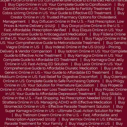
Super Force Online in US: Comprehensive Guide to Enhanced Performance
Filiz ŞENER
Buy Cipro Online in US: Your Complete Guide to Ciprofloxacin
Buy
Clomid Online in US: Your Complete Guide to Fertility Treatment
Buy
Yağmurdan Korkan Anneler
Cobra 120mg Online in US: Your Guide to Effective ED Treatment
Buy
Crestor Online in US: Trusted Pharmacy Options for Cholesterol
Management
Buy Diflucan Online in the U.S. – Fast Prescription, Low
Ilgın ve Ilım'ın Annesi Gonca
Prices & Home Delivery (2025)
Buy Doxycycline Online in the U.S. –
Yadigar Işıldar İle Tanışma
Fast, Affordable, Prescription‑Verified
Buy Eliquis Online in US: Your
Comprehensive Guide to Anticoagulant Medication
Buy Fildena Online
in the US: Your Guide to Men’s Health Solutions
Buy Flagyl Online in the
US: Your Comprehensive Guide to Metronidazole Treatment
Buy Generic
Viagra Online in US
Buy Inderal Online in the US (2025) – Pricing,
Delivery & Vendor Comparison
Doç. Dr. Hakan ÇOKSÜER
Buy Isotroin Online in US: Your Complete
Guide to Effective Acne Treatment
Buy Kamagra Online in US: Your
Tüp Bebek Nasıl Yapılır?
Complete Guide to Affordable ED Treatment
Buy Kamagra Oral Jelly
Online in US: Fast-Acting ED Solution
Buy Lasix Online in US: Your
Comprehensive Guide to Affordable Diuretic Medication
Buy Levitra
Generic Online in US – Your Guide to Affordable ED Treatment
Buy
Op. Dr. İrfan Tarhan
Motilium Online in US: Fast Relief for Digestive Discomfort
Buy Ozempic
Miyomların Alınması Ameliyatı
Online in US: Complete Guide to Safe Purchasing Options
Buy Priligy
Online in US: Your Solution for Premature Ejaculation
Buy Propecia
Online in US: Affordable Hair Loss Treatment Options
Buy Prozac Online
in US: Your Guide to Affordable Depression Treatment
Buy Sildalis
Online in the U.S. – Fast Shipping, No Prescription Needed (2025)
Buy
İlkiz TAŞDELEN
Strattera Online in US: Managing ADHD with Effective Medication
Buy
30 Ağustos Zafer Bayramımız Kutlu Olsun
Stromectol Online in US – Effective Parasite Treatment Solution
Buy
Super Kamagra Online in US – Ultimate Dual-Action Solution for Men
Buy Tretinoin Cream Online in the U.S. – Fast, Affordable, and
Op.Dr.Levent BOZBEYOĞLU
Prescription‑Approved (2025)
Buy Vermox Online in US: Effective
Parasite Treatment for Your Family
Gelişimsel Kalça Çıkığı
Buy Viagra Online in US
Buy