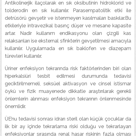
Antikolinerjik ilaçolarak en sık oksibutinin hidroklorid ve
tolderodin en sık kullanılır. Parasempatolitik etki ile
detrüsörü gevşetir ve istenmeyen kasılmaları baskılar.Bu
etkileriyle intravezikal basınç düşer ve mesane kapasite
artar. Nadir kullanım endikasyonu olan çizgili kas
relaksanları ise eksternal sfinkterin gevşetilmesi amacıyla
kullanılır. Uygulamada en sık baklofen ve diazepam
türevleri kullanılır.
Üriner enfeksiyon tekrarında risk faktörlerinden biri olan
hiperkalsiüri tesbit edilmesi durumunda tedavisi
geciktirilmemeli, seksüel aktivasyon ve cinsel istismar
öykü ve fizik muayenede dikkatle araştırılarak gerekli
önlemlerin alınması enfeksiyon tekrarının önlenmesinde
önemlidir.
ÜE’nu tedavisi sonrası idrarı steril olan küçük çocuklar da
ilk bir ay içinde tekrarlama riski olduğu ve tekrarlayan
enfeksiyonlar sırasında renal hasar riskinin fazla olması