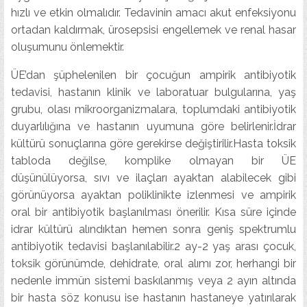
hızlı ve etkin olmalıdır. Tedavinin amacı akut enfeksiyonu
ortadan kaldırmak, ürosepsisi engellemek ve renal hasar
oluşumunu önlemektir.
ÜE’dan şüphelenilen bir çocuğun ampirik antibiyotik
tedavisi, hastanın klinik ve laboratuar bulgularına, yaş
grubu, olası mikroorganizmalara, toplumdaki antibiyotik
duyarlılığına ve hastanın uyumuna göre belirlenir.İdrar
kültürü sonuçlarına göre gerekirse değiştirilir.Hasta toksik
tabloda değilse, komplike olmayan bir ÜE
düşünülüyorsa, sıvı ve ilaçları ayaktan alabilecek gibi
görünüyorsa ayaktan poliklinikte izlenmesi ve ampirik
oral bir antibiyotik başlanılması önerilir. Kısa süre içinde
idrar kültürü alındıktan hemen sonra geniş spektrumlu
antibiyotik tedavisi başlanılabilir.2 ay-2 yaş arası çocuk,
toksik görünümde, dehidrate, oral alımı zor, herhangi bir
nedenle immün sistemi baskılanmış veya 2 ayın altında
bir hasta söz konusu ise hastanın hastaneye yatırılarak