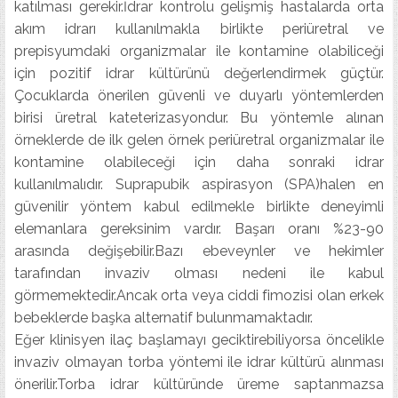
katılması gerekir.İdrar kontrolu gelişmiş hastalarda orta
akım idrarı kullanılmakla birlikte periüretral ve
prepisyumdaki organizmalar ile kontamine olabiliceği
için pozitif idrar kültürünü değerlendirmek güçtür.
Çocuklarda önerilen güvenli ve duyarlı yöntemlerden
birisi üretral kateterizasyondur. Bu yöntemle alınan
örneklerde de ilk gelen örnek periüretral organizmalar ile
kontamine olabileceği için daha sonraki idrar
kullanılmalıdır. Suprapubik aspirasyon (SPA)halen en
güvenilir yöntem kabul edilmekle birlikte deneyimli
elemanlara gereksinim vardır. Başarı oranı %23-90
arasında değişebilir.Bazı ebeveynler ve hekimler
tarafından invaziv olması nedeni ile kabul
görmemektedir.Ancak orta veya ciddi fimozisi olan erkek
bebeklerde başka alternatif bulunmamaktadır.
Eğer klinisyen ilaç başlamayı geciktirebiliyorsa öncelikle
invaziv olmayan torba yöntemi ile idrar kültürü alınması
önerilir.Torba idrar kültüründe üreme saptanmazsa