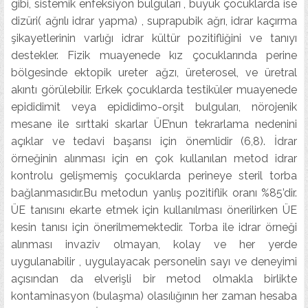
gibi, sistemik enfeksiyon bulguları , büyük çocuklarda ise
dizüri( ağrılı idrar yapma) , suprapubik ağrı, idrar kaçırma
şikayetlerinin varlığı idrar kültür pozitifliğini ve tanıyı
destekler. Fizik muayenede kız çocuklarında perine
bölgesinde ektopik ureter ağzı, üreterosel, ve üretral
akıntı görülebilir. Erkek çocuklarda testiküler muayenede
epididimit veya epididimo-orşit bulguları, nörojenik
mesane ile sırttaki skarlar ÜE’nun tekrarlama nedenini
açıklar ve tedavi başarısı için önemlidir (6,8). İdrar
örneğinin alınması için en çok kullanılan metod idrar
kontrolu gelişmemiş çocuklarda perineye steril torba
bağlanmasıdır.Bu metodun yanlış pozitiflik oranı %85’dir.
ÜE tanısını ekarte etmek için kullanılması önerilirken ÜE
kesin tanısı için önerilmemektedir. Torba ile idrar örneği
alınması invaziv olmayan, kolay ve her yerde
uygulanabilir , uygulayacak personelin sayı ve deneyimi
açısından da elverişli bir metod olmakla birlikte
kontaminasyon (bulaşma) olasılığının her zaman hesaba