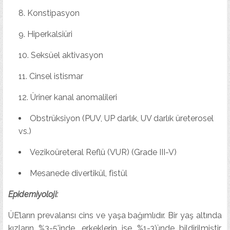
Konstipasyon
Hiperkalsiüri
Seksüel aktivasyon
Cinsel istismar
Üriner kanal anomalileri
Obstrüksiyon (PUV, UP darlık, UV darlık üreterosel
vs.)
Vezikoüreteral Reflü (VUR) (Grade III-V)
Mesanede divertikül, fistül
Epidemiyoloji:
ÜE’ların prevalansı cins ve yaşa bağımlıdır. Bir yaş altında
kızların %3-5’inde, erkeklerin ise %1-3’ünde bildirilmiştir.