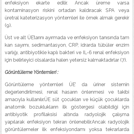
enfeksiyon ekarte edilir. Ancak üreme varsa
kontaminasyon riskini ortadan kaldıracak SPA veya
üretral kateterizasyon yöntemleri ile örnek almak gerekir
(9).
Üst ve alt ÜE’larını ayırmada ve enfeksiyon tanısında tam
kan sayımı, sedimantasyon, CRP, idrarda tübüler enzim
varlığı, antibiyotikle kaplı bakteri ve IL-6 renal enfeksiyon
için belirleyici olsalarda halen yetersiz kalmaktadırlar (7).
Görüntüleme Yöntemleri :
Görüntüleme yöntemleri ÜE’ da üriner sistemin
değerlendirilmesi, renal hasarın önlenmesi ve takibi
amacıyla kullanılır.ÜE süt çocukları ve küçük çocuklarda
anatomik bozuklukların ilk göstergesi olabildiği için
antibiyotik profilaksisi altında radyolojik çalışma
yapılarak enfeksiyon tekrarı önlenebilir.Ancak radyolojik
görüntülemeler ilk enfeksiyondamı yoksa tekrarlarda